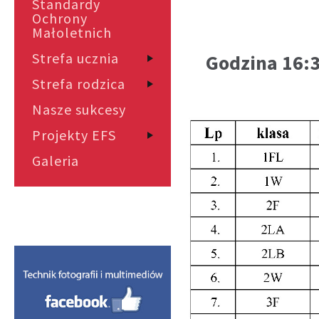
Standardy
Ochrony
Małoletnich
Strefa ucznia
Godzina 16:3
Strefa rodzica
Nasze sukcesy
Projekty EFS
Galeria