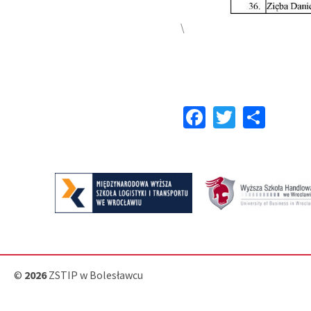
\
Facebook
Twitter
Shar
©
2026
ZSTIP w Bolesławcu