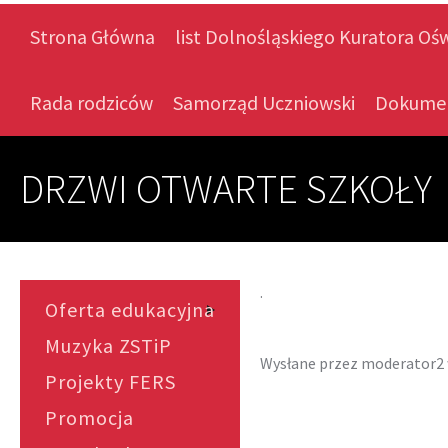
Strona Główna
list Dolnośląskiego Kuratora Oś
Rada rodziców
Samorząd Uczniowski
Dokume
DRZWI OTWARTE SZKOŁY
.
Oferta edukacyjna
Muzyka ZSTiP
Wysłane przez
moderator2
Projekty FERS
Promocja