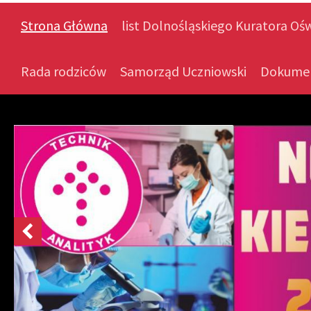
Strona Główna
list Dolnośląskiego Kuratora Oś
Rada rodziców
Samorząd Uczniowski
Dokume