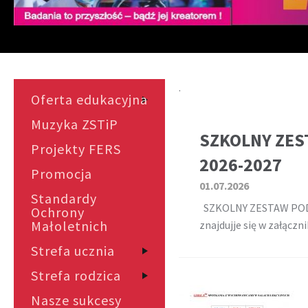
.
Oferta edukacyjna
Muzyka ZSTiP
SZKOLNY ZE
Projekty FERS
2026-2027
Promocja
01.07.2026
Standardy
SZKOLNY ZESTAW POD
Ochrony
Małoletnich
znajdujje się w załączn
Strefa ucznia
Strefa rodzica
Nasze sukcesy