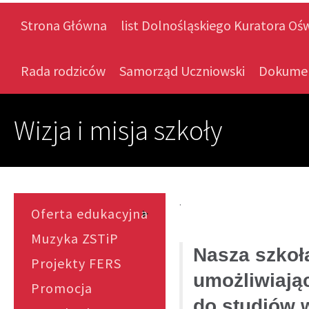
Strona Główna
list Dolnośląskiego Kuratora Oś
Rada rodziców
Samorząd Uczniowski
Dokume
Wizja i misja szkoły
.
Oferta edukacyjna
Muzyka ZSTiP
Nasza szkoła
Projekty FERS
umożliwiają
Promocja
do studiów 