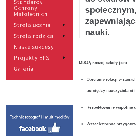
Standardy
Ochrony
społecznym, 
Małoletnich
zapewniając
Strefa ucznia
nauki.
Strefa rodzica
Nasze sukcesy
Projekty EFS
MISJĄ naszej szkoły jest:
Galeria
Opieranie relacji w rama
pomiędzy nauczycielami i 
Respektowanie wspólnie u
Wszechstronne przygotowa