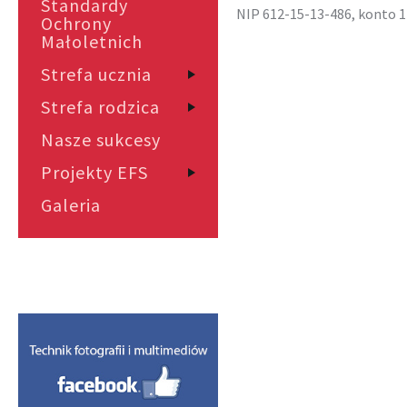
Standardy
NIP 612-15-13-486, konto 1
Ochrony
Małoletnich
Strefa ucznia
Strefa rodzica
Nasze sukcesy
Projekty EFS
Galeria