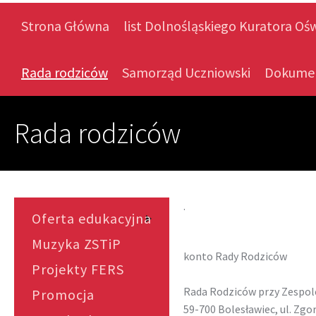
Strona Główna
list Dolnośląskiego Kuratora Oś
Rada rodziców
Samorząd Uczniowski
Dokume
Rada rodziców
.
Oferta edukacyjna
Muzyka ZSTiP
konto Rady Rodziców
Projekty FERS
Rada Rodziców przy Zespol
Promocja
59-700 Bolesławiec, ul. Zgo