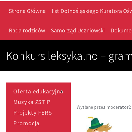
Strona Główna
list Dolnośląskiego Kuratora Oś
Rada rodziców
Samorząd Uczniowski
Dokume
Konkurs leksykalno – gra
.
Oferta edukacyjna
Muzyka ZSTiP
Wysłane przez
moderator2
Projekty FERS
Promocja