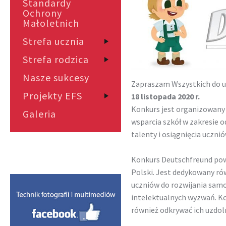
Standardy
Ochrony
Małoletnich
Strefa ucznia
Strefa rodzica
Nasze sukcesy
Zapraszam Wszystkich do u
Projekty EFS
18 listopada 2020 r.
Konkurs jest organizowan
Galeria
wsparcia szkół w zakresie o
talenty i osiągnięcia uczn
Konkurs Deutschfreund pows
Polski. Jest dedykowany r
uczniów do rozwijania sam
intelektualnych wyzwań. K
również odkrywać ich uzdoln