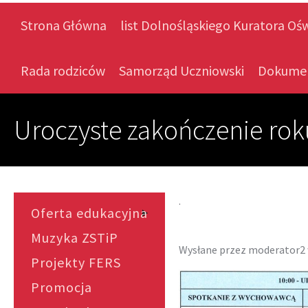
Strona Główna
list Dolnośląskiego Kuratora Oś
Rada rodziców
Samorząd Uczniowski
Dokume
Uroczyste zakończenie ro
.
Oferta edukacyjna
Muzyka ZSTiP
Wysłane przez
moderator2
Projekty FERS
Promocja