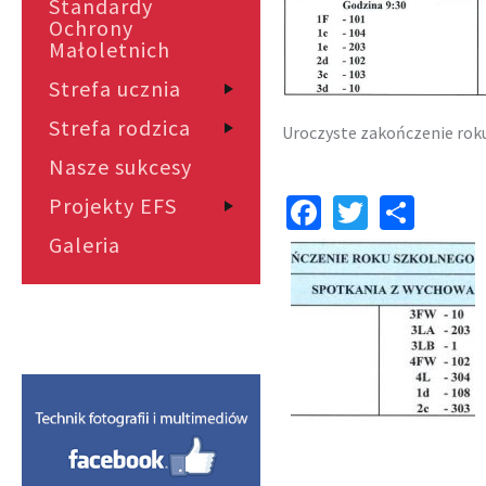
Standardy
Ochrony
Małoletnich
Strefa ucznia
Strefa rodzica
Uroczyste
zakończenie
rok
Nasze sukcesy
Facebook
Twitter
Shar
Projekty EFS
Galeria