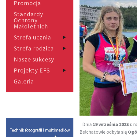
Promocja
Standardy
Ochrony
Małoletnich
Strefa ucznia
Strefa rodzica
Nasze sukcesy
Projekty EFS
Galeria
Dnia
19 września 2023
r. 
Bełchatowie odbyła się
Ogól