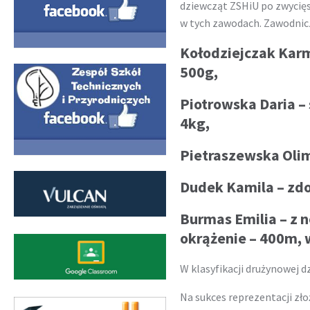
dziewcząt ZSHiU po zwycięs
w tych zawodach. Zawodnicz
Kołodziejczak Karm
500g,
Piotrowska Daria –
4kg,
Pietraszewska Olimp
Dudek Kamila – zdo
Burmas Emilia – z 
okrążenie – 400m,
W klasyfikacji drużynowej d
Na sukces reprezentacji zło