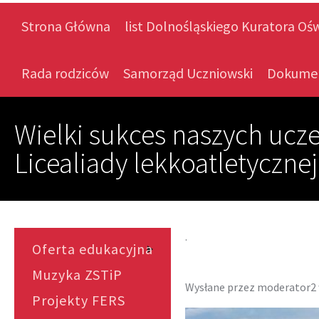
Strona Główna
list Dolnośląskiego Kuratora Oś
Rada rodziców
Samorząd Uczniowski
Dokume
Wielki sukces naszych ucz
Licealiady lekkoatletyczne
.
Oferta edukacyjna
Muzyka ZSTiP
Wysłane przez
moderator2
Projekty FERS